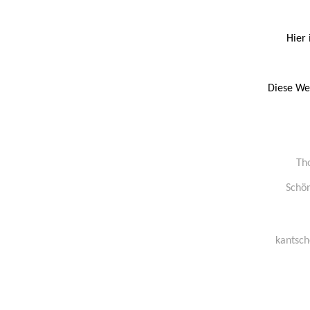
Hier 
Diese We
Th
Schön
kantsc